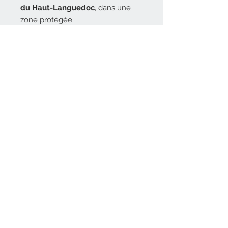
du Haut-Languedoc
, dans une
zone protégée.
Les plantes utilisées sont :
soit cueillies à l’état sauvage sur
le terrain,
soit cultivées sur place, sur des
parcelles
préservées de toute
pollution depuis 2005
.
Une production artisanale,
locale et engagée, respectueuse
de la nature, de la plante et de
la peau.
INGRÉDIENTS
Sodium Olivate, Aqua, Glycerin,
POLITIQUE D'ÉCHANGE ET