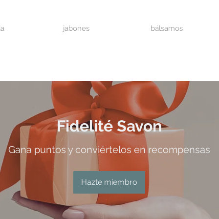
da
jabones
bálsamos
Fidelité Savon
Gana puntos y conviértelos en recompensas
Hazte miembro