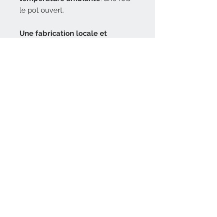
le pot ouvert.
Une fabrication locale et
responsable
Ce baume artisanal est fabriqué
au cœur du Parc naturel
régional du Haut-Languedoc
,
dans une zone protégée.
Les plantes utilisées sont :
soit cueillies à l’état sauvage sur
le terrain,
soit cultivées sur place, sur des
parcelles
préservées de toute
source de pollution depuis
2005
.